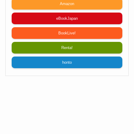
Amazon
eBookJapan
BookLive!
Renta!
honto