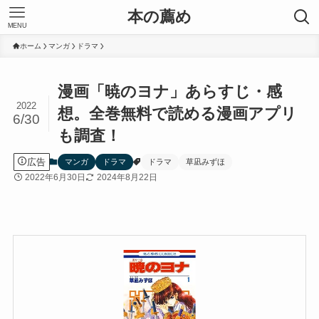
本の薦め
MENU
ホーム
マンガ
ドラマ
漫画「暁のヨナ」あらすじ・感
2022
想。全巻無料で読める漫画アプリ
6/30
も調査！
広告
マンガ
ドラマ
ドラマ
草凪みずほ
2022年6月30日
2024年8月22日