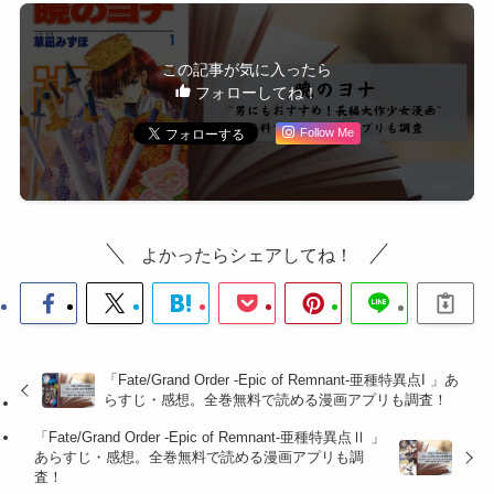
この記事が気に入ったら
フォローしてね！
Follow Me
よかったらシェアしてね！
「Fate/Grand Order -Epic of Remnant-亜種特異点I 」あ
らすじ・感想。全巻無料で読める漫画アプリも調査！
「Fate/Grand Order -Epic of Remnant-亜種特異点Ⅱ 」
あらすじ・感想。全巻無料で読める漫画アプリも調
査！