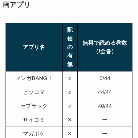
画アプリ
配
信
無料で読める巻数
アプリ名
の
（/全巻）
有
無
マンガBANG！
○
0/44
ピッコマ
○
44/44
ゼブラック
○
40/44
サイコミ
✕
ー
マガポケ
✕
ー