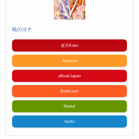
暁のヨナ
楽天Kobo
Amazon
eBookJapan
BookLive!
Renta!
honto