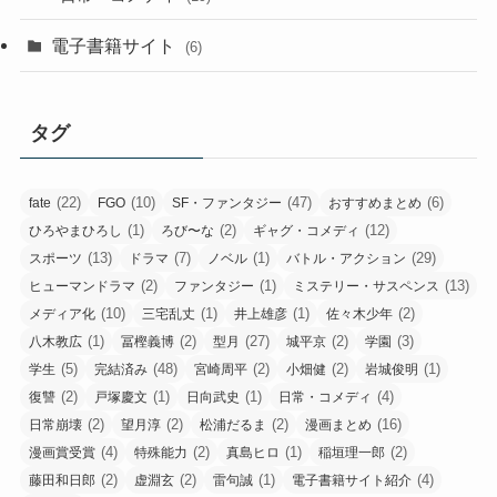
電子書籍サイト
(6)
タグ
(22)
(10)
(47)
(6)
fate
FGO
SF・ファンタジー
おすすめまとめ
(1)
(2)
(12)
ひろやまひろし
ろび〜な
ギャグ・コメディ
(13)
(7)
(1)
(29)
スポーツ
ドラマ
ノベル
バトル・アクション
(2)
(1)
(13)
ヒューマンドラマ
ファンタジー
ミステリー・サスペンス
(10)
(1)
(1)
(2)
メディア化
三宅乱丈
井上雄彦
佐々木少年
(1)
(2)
(27)
(2)
(3)
八木教広
冨樫義博
型月
城平京
学園
(5)
(48)
(2)
(2)
(1)
学生
完結済み
宮崎周平
小畑健
岩城俊明
(2)
(1)
(1)
(4)
復讐
戸塚慶文
日向武史
日常・コメディ
(2)
(2)
(2)
(16)
日常崩壊
望月淳
松浦だるま
漫画まとめ
(4)
(2)
(1)
(2)
漫画賞受賞
特殊能力
真島ヒロ
稲垣理一郎
(2)
(2)
(1)
(4)
藤田和日郎
虚淵玄
雷句誠
電子書籍サイト紹介