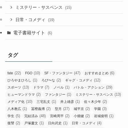
ミステリー・サスペンス
(15)
日常・コメディ
(19)
電子書籍サイト
(6)
タグ
(22)
(10)
(47)
(6)
fate
FGO
SF・ファンタジー
おすすめまとめ
(1)
(2)
(12)
ひろやまひろし
ろび〜な
ギャグ・コメディ
(13)
(7)
(1)
(29)
スポーツ
ドラマ
ノベル
バトル・アクション
(2)
(1)
(13)
ヒューマンドラマ
ファンタジー
ミステリー・サスペンス
(10)
(1)
(1)
(2)
メディア化
三宅乱丈
井上雄彦
佐々木少年
(1)
(2)
(27)
(2)
(3)
八木教広
冨樫義博
型月
城平京
学園
(5)
(48)
(2)
(2)
(1)
学生
完結済み
宮崎周平
小畑健
岩城俊明
(2)
(1)
(1)
(4)
復讐
戸塚慶文
日向武史
日常・コメディ