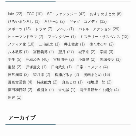
(22)
(10)
(47)
(6)
fate
FGO
SF・ファンタジー
おすすめまとめ
(1)
(2)
(12)
ひろやまひろし
ろび〜な
ギャグ・コメディ
(13)
(7)
(1)
(29)
スポーツ
ドラマ
ノベル
バトル・アクション
(2)
(1)
(13)
ヒューマンドラマ
ファンタジー
ミステリー・サスペンス
(10)
(1)
(1)
(2)
メディア化
三宅乱丈
井上雄彦
佐々木少年
(1)
(2)
(27)
(2)
(3)
八木教広
冨樫義博
型月
城平京
学園
(5)
(48)
(2)
(2)
(1)
学生
完結済み
宮崎周平
小畑健
岩城俊明
(2)
(1)
(1)
(4)
復讐
戸塚慶文
日向武史
日常・コメディ
(2)
(2)
(2)
(16)
日常崩壊
望月淳
松浦だるま
漫画まとめ
(4)
(2)
(1)
(2)
漫画賞受賞
特殊能力
真島ヒロ
稲垣理一郎
(2)
(2)
(1)
(4)
藤田和日郎
虚淵玄
雷句誠
電子書籍サイト紹介
(1)
魚豊
アーカイブ