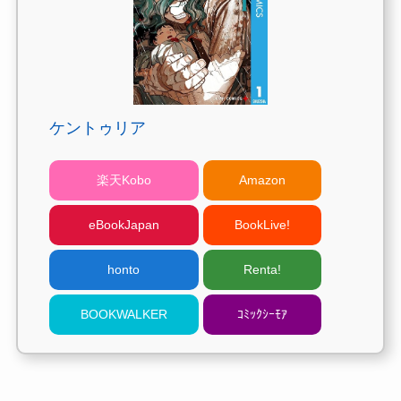
ケントゥリア
楽天Kobo
Amazon
eBookJapan
BookLive!
honto
Renta!
BOOKWALKER
ｺﾐｯｸｼｰﾓｱ