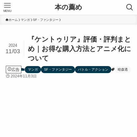
本の薦め
MENU
ホーム
マンガ
SF・ファンタジー
『ケントゥリア』評価・評判まと
2024
め｜お得な購入方法とアニメ化に
11/03
ついて
広告
マンガ
SF・ファンタジー
バトル・アクション
暗森透
2024年11月3日