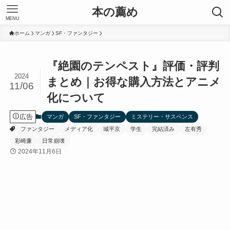
本の薦め
MENU
ホーム
マンガ
SF・ファンタジー
『絶園のテンペスト』評価・評判
2024
まとめ｜お得な購入方法とアニメ
11/06
化について
広告
マンガ
SF・ファンタジー
ミステリー・サスペンス
ファンタジー
メディア化
城平京
学生
完結済み
左有秀
彩崎廉
日常崩壊
2024年11月6日