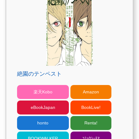
絶園のテンペスト
楽天Kobo
Amazon
eBookJapan
BookLive!
honto
Renta!
BOOKWALKER
ｺﾐｯｸｼｰﾓｱ