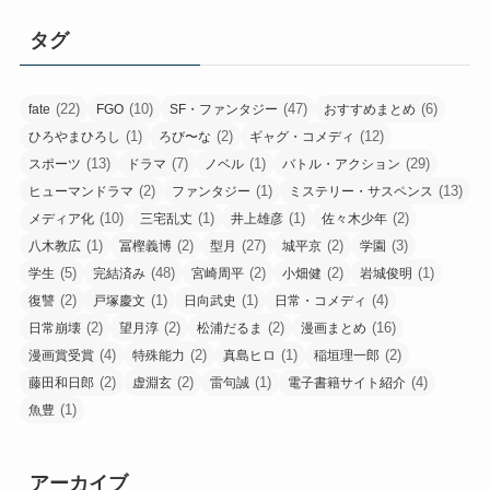
タグ
(22)
(10)
(47)
(6)
fate
FGO
SF・ファンタジー
おすすめまとめ
(1)
(2)
(12)
ひろやまひろし
ろび〜な
ギャグ・コメディ
(13)
(7)
(1)
(29)
スポーツ
ドラマ
ノベル
バトル・アクション
(2)
(1)
(13)
ヒューマンドラマ
ファンタジー
ミステリー・サスペンス
(10)
(1)
(1)
(2)
メディア化
三宅乱丈
井上雄彦
佐々木少年
(1)
(2)
(27)
(2)
(3)
八木教広
冨樫義博
型月
城平京
学園
(5)
(48)
(2)
(2)
(1)
学生
完結済み
宮崎周平
小畑健
岩城俊明
(2)
(1)
(1)
(4)
復讐
戸塚慶文
日向武史
日常・コメディ
(2)
(2)
(2)
(16)
日常崩壊
望月淳
松浦だるま
漫画まとめ
(4)
(2)
(1)
(2)
漫画賞受賞
特殊能力
真島ヒロ
稲垣理一郎
(2)
(2)
(1)
(4)
藤田和日郎
虚淵玄
雷句誠
電子書籍サイト紹介
(1)
魚豊
アーカイブ