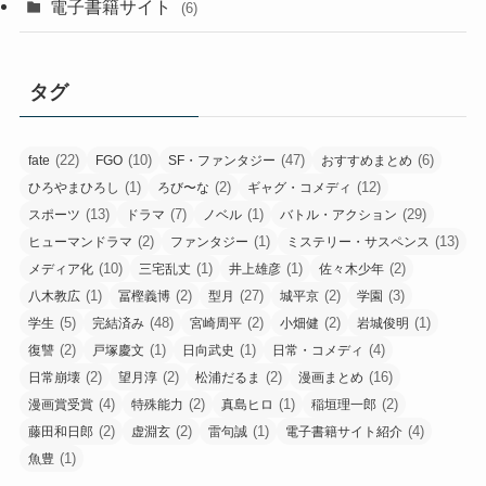
電子書籍サイト
(6)
タグ
(22)
(10)
(47)
(6)
fate
FGO
SF・ファンタジー
おすすめまとめ
(1)
(2)
(12)
ひろやまひろし
ろび〜な
ギャグ・コメディ
(13)
(7)
(1)
(29)
スポーツ
ドラマ
ノベル
バトル・アクション
(2)
(1)
(13)
ヒューマンドラマ
ファンタジー
ミステリー・サスペンス
(10)
(1)
(1)
(2)
メディア化
三宅乱丈
井上雄彦
佐々木少年
(1)
(2)
(27)
(2)
(3)
八木教広
冨樫義博
型月
城平京
学園
(5)
(48)
(2)
(2)
(1)
学生
完結済み
宮崎周平
小畑健
岩城俊明
(2)
(1)
(1)
(4)
復讐
戸塚慶文
日向武史
日常・コメディ
(2)
(2)
(2)
(16)
日常崩壊
望月淳
松浦だるま
漫画まとめ
(4)
(2)
(1)
(2)
漫画賞受賞
特殊能力
真島ヒロ
稲垣理一郎
(2)
(2)
(1)
(4)
藤田和日郎
虚淵玄
雷句誠
電子書籍サイト紹介
(1)
魚豊