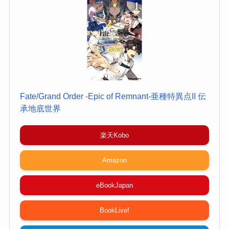
Fate/Grand Order -Epic of Remnant-亜種特異点II 伝
承地底世界
楽天Kobo
Amazon
eBookJapan
BookLive!