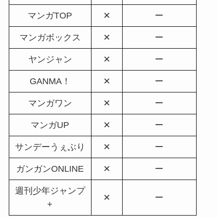
マンガTOP
✕
ー
マンガボックス
✕
ー
ヤンジャン
✕
ー
GANMA！
✕
ー
マンガワン
✕
ー
マンガUP
✕
ー
サンデーうぇぶり
✕
ー
ガンガンONLINE
✕
ー
週刊少年ジャンプ
✕
ー
+