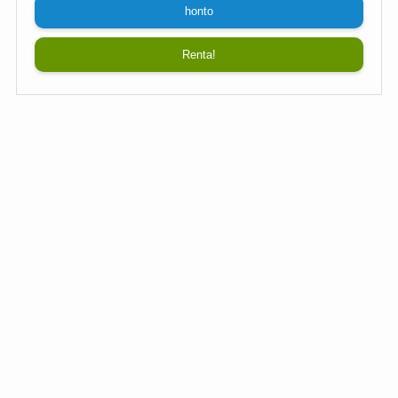
honto
Renta!