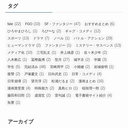
タグ
(22)
(10)
(47)
(6)
fate
FGO
SF・ファンタジー
おすすめまとめ
(1)
(2)
(12)
ひろやまひろし
ろび〜な
ギャグ・コメディ
(13)
(7)
(1)
(29)
スポーツ
ドラマ
ノベル
バトル・アクション
(2)
(1)
(13)
ヒューマンドラマ
ファンタジー
ミステリー・サスペンス
(10)
(1)
(1)
(2)
メディア化
三宅乱丈
井上雄彦
佐々木少年
(1)
(2)
(27)
(2)
(3)
八木教広
冨樫義博
型月
城平京
学園
(5)
(48)
(2)
(2)
(1)
学生
完結済み
宮崎周平
小畑健
岩城俊明
(2)
(1)
(1)
(4)
復讐
戸塚慶文
日向武史
日常・コメディ
(2)
(2)
(2)
(16)
日常崩壊
望月淳
松浦だるま
漫画まとめ
(4)
(2)
(1)
(2)
漫画賞受賞
特殊能力
真島ヒロ
稲垣理一郎
(2)
(2)
(1)
(4)
藤田和日郎
虚淵玄
雷句誠
電子書籍サイト紹介
(1)
魚豊
アーカイブ