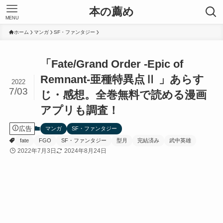
本の薦め
MENU
ホーム
マンガ
SF・ファンタジー
「Fate/Grand Order -Epic of
Remnant-亜種特異点Ⅱ 」あらす
2022
7/03
じ・感想。全巻無料で読める漫画
アプリも調査！
広告
マンガ
SF・ファンタジー
fate
FGO
SF・ファンタジー
型月
完結済み
武中英雄
2022年7月3日
2024年8月24日