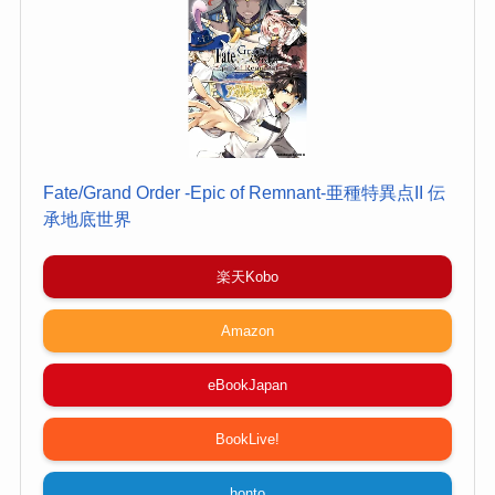
Fate/Grand Order -Epic of Remnant-亜種特異点II 伝
承地底世界
楽天Kobo
Amazon
eBookJapan
BookLive!
honto