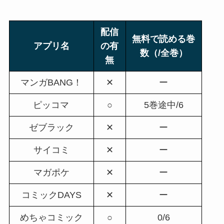
配信
無料で読める巻
アプリ名
の有
数（/全巻）
無
マンガBANG！
✕
ー
ピッコマ
○
5巻途中/6
ゼブラック
✕
ー
サイコミ
✕
ー
マガポケ
✕
ー
コミックDAYS
✕
ー
めちゃコミック
○
0/6