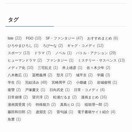
タグ
(22)
(10)
(47)
(6)
fate
FGO
SF・ファンタジー
おすすめまとめ
(1)
(2)
(12)
ひろやまひろし
ろび〜な
ギャグ・コメディ
(13)
(7)
(1)
(29)
スポーツ
ドラマ
ノベル
バトル・アクション
(2)
(1)
(13)
ヒューマンドラマ
ファンタジー
ミステリー・サスペンス
(10)
(1)
(1)
(2)
メディア化
三宅乱丈
井上雄彦
佐々木少年
(1)
(2)
(27)
(2)
(3)
八木教広
冨樫義博
型月
城平京
学園
(5)
(48)
(2)
(2)
(1)
学生
完結済み
宮崎周平
小畑健
岩城俊明
(2)
(1)
(1)
(4)
復讐
戸塚慶文
日向武史
日常・コメディ
(2)
(2)
(2)
(16)
日常崩壊
望月淳
松浦だるま
漫画まとめ
(4)
(2)
(1)
(2)
漫画賞受賞
特殊能力
真島ヒロ
稲垣理一郎
(2)
(2)
(1)
(4)
藤田和日郎
虚淵玄
雷句誠
電子書籍サイト紹介
(1)
魚豊