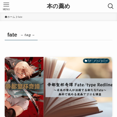
本の薦め
MENU
ホーム
fate
fate
– tag –
SF・ファンタジー