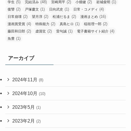
(5)
(48)
(2)
(2)
(1)
学生
完結済み
宮崎周平
小畑健
岩城俊明
(2)
(1)
(1)
(4)
復讐
戸塚慶文
日向武史
日常・コメディ
(2)
(2)
(2)
(16)
日常崩壊
望月淳
松浦だるま
漫画まとめ
(4)
(2)
(1)
(2)
漫画賞受賞
特殊能力
真島ヒロ
稲垣理一郎
(2)
(2)
(1)
(4)
藤田和日郎
虚淵玄
雷句誠
電子書籍サイト紹介
(1)
魚豊
アーカイブ
2024年11月
(8)
2024年10月
(10)
2023年5月
(1)
2023年2月
(2)