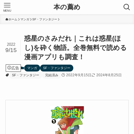
本の薦め
MENU
ホーム
マンガ
SF・ファンタジー
惑星のさみだれ｜これは惑星(ほ
2022
し)を砕く物語。全巻無料で読める
9/15
漫画アプリも調査！
広告
マンガ
SF・ファンタジー
2022年9月15日
2024年8月25日
SF・ファンタジー
完結済み