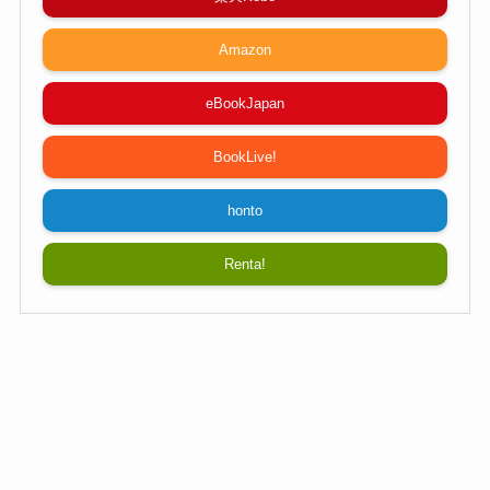
Amazon
eBookJapan
BookLive!
honto
Renta!