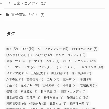
日常・コメディ
(19)
電子書籍サイト
(6)
タグ
(22)
(10)
(47)
(6)
fate
FGO
SF・ファンタジー
おすすめまとめ
(1)
(2)
(12)
ひろやまひろし
ろび〜な
ギャグ・コメディ
(13)
(7)
(1)
(29)
スポーツ
ドラマ
ノベル
バトル・アクション
(2)
(1)
(13)
ヒューマンドラマ
ファンタジー
ミステリー・サスペンス
(10)
(1)
(1)
(2)
メディア化
三宅乱丈
井上雄彦
佐々木少年
(1)
(2)
(27)
(2)
(3)
八木教広
冨樫義博
型月
城平京
学園
(5)
(48)
(2)
(2)
(1)
学生
完結済み
宮崎周平
小畑健
岩城俊明
(2)
(1)
(1)
(4)
復讐
戸塚慶文
日向武史
日常・コメディ
(2)
(2)
(2)
(16)
日常崩壊
望月淳
松浦だるま
漫画まとめ
(4)
(2)
(1)
(2)
漫画賞受賞
特殊能力
真島ヒロ
稲垣理一郎