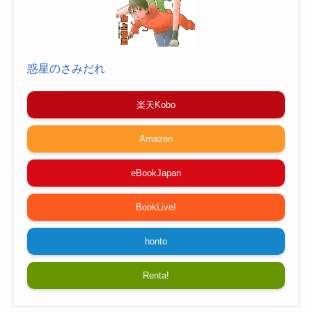
惑星のさみだれ
楽天Kobo
Amazon
eBookJapan
BookLive!
honto
Renta!