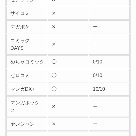
サイコミ
✕
ー
マガポケ
✕
ー
コミック
✕
ー
DAYS
めちゃコミック
◯
0/10
ゼロコミ
◯
0/10
マンガDX+
◯
10/10
マンガボック
✕
ー
ス
ヤンジャン
✕
ー