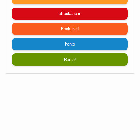
eBookJapan
BookLive!
honto
Renta!