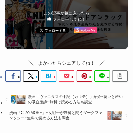
この記事が気に入ったら
フォローしてね！
Follow Me
よかったらシェアしてね！
漫画「ヴァニタスの手記（カルテ）」紹介~呪いと救い
の吸血鬼譚~無料で読める方法も調査
漫画「CLAYMORE」~女戦士が妖魔と闘うダークファ
ンタジー~無料で読める方法も調査