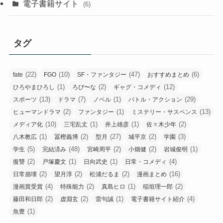
電子書籍サイト
(6)
タグ
(22)
(10)
(47)
(6)
fate
FGO
SF・ファンタジー
おすすめまとめ
(1)
(2)
(12)
ひろやまひろし
ろび〜な
ギャグ・コメディ
(13)
(7)
(1)
(29)
スポーツ
ドラマ
ノベル
バトル・アクション
(2)
(1)
(13)
ヒューマンドラマ
ファンタジー
ミステリー・サスペンス
(10)
(1)
(1)
(2)
メディア化
三宅乱丈
井上雄彦
佐々木少年
(1)
(2)
(27)
(2)
(3)
八木教広
冨樫義博
型月
城平京
学園
(5)
(48)
(2)
(2)
(1)
学生
完結済み
宮崎周平
小畑健
岩城俊明
(2)
(1)
(1)
(4)
復讐
戸塚慶文
日向武史
日常・コメディ
(2)
(2)
(2)
(16)
日常崩壊
望月淳
松浦だるま
漫画まとめ
(4)
(2)
(1)
(2)
漫画賞受賞
特殊能力
真島ヒロ
稲垣理一郎
(2)
(2)
(1)
(4)
藤田和日郎
虚淵玄
雷句誠
電子書籍サイト紹介
(1)
魚豊