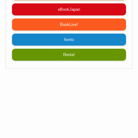
eBookJapan
BookLive!
honto
Renta!