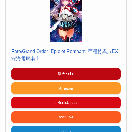
Fate/Grand Order -Epic of Remnant- 亜種特異点EX
深海電脳楽土
楽天Kobo
Amazon
eBookJapan
BookLive!
honto