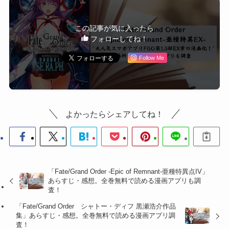
この記事が気に入ったら
フォローしてね！
Follow Me
よかったらシェアしてね！
「Fate/Grand Order -Epic of Remnant-亜種特異点IV」
あらすじ・感想。全巻無料で読める漫画アプリも調
査！
「Fate/Grand Order シャトー・ディフ 黒瀬浩介作品
集」あらすじ・感想。全巻無料で読める漫画アプリ調
査！