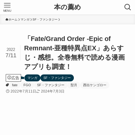
本の薦め
MENU
ホーム
マンガ
SF・ファンタジー
「Fate/Grand Order -Epic of
Remnant-亜種特異点EX」あらす
2022
7/11
じ・感想。全巻無料で読める漫画
アプリも調査！
広告
マンガ
SF・ファンタジー
fate
FGO
SF・ファンタジー
型月
西出ケンゴロー
2022年7月11日
2024年7月3日