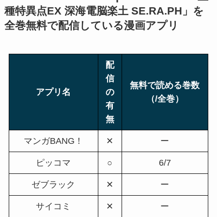
種特異点EX 深海電脳楽土 SE.RA.PH」を
全巻無料で配信している漫画アプリ
配
信
無料で読める巻数
アプリ名
の
（/全巻）
有
無
マンガBANG！
✕
ー
ピッコマ
○
6/7
ゼブラック
✕
ー
サイコミ
✕
ー