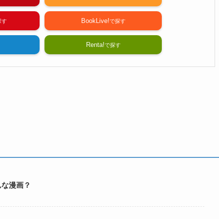
BookLive!
Renta!
ってどんな漫画？