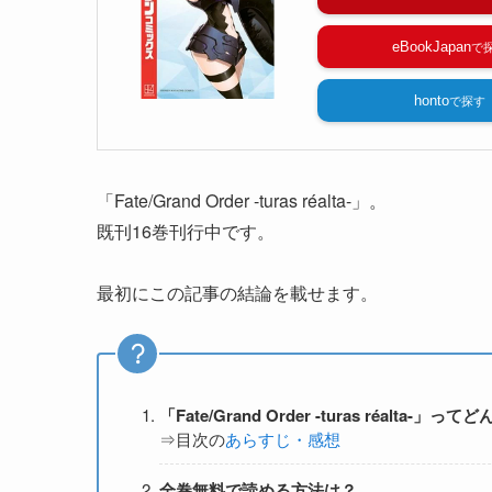
eBookJapan
honto
「Fate/Grand Order -turas réalta-」。
既刊16巻刊行中です。
最初にこの記事の結論を載せます。
「Fate/Grand Order -turas réalta-」
⇒目次の
あらすじ・感想
全巻無料で読める方法は？