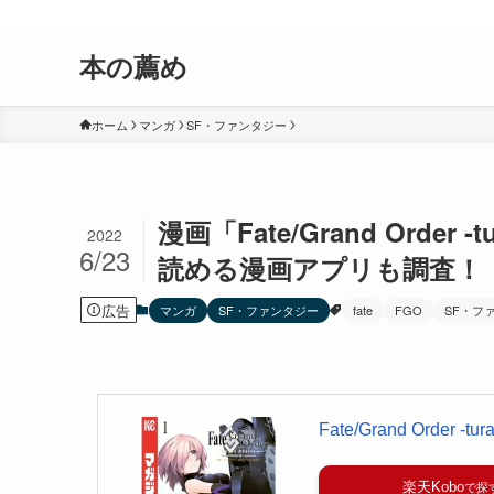
おすすめしたい漫画、小説、ゲームなどを紹介するサイトです。
本の薦め
ホーム
マンガ
SF・ファンタジー
漫画「Fate/Grand Order
2022
6/23
読める漫画アプリも調査！
広告
マンガ
SF・ファンタジー
fate
FGO
SF・フ
Fate/Grand Order -tura
楽天Kobo