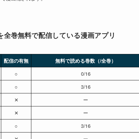
réalta-」を全巻無料で配信している漫画アプリ
配信の有無
無料で読める巻数（/全巻）
○
0/16
○
3/16
✕
ー
✕
ー
○
3/16
✕
ー