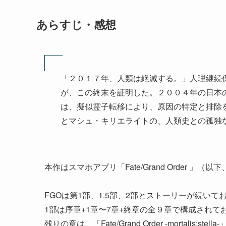
あらすじ・感想
「２０１７年、人類は絶滅する。」人理継続保
が、この終末を証明した。２００４年の日本の
は、擬似霊子転移により、原因の特定と排除
とマシュ・キリエライトの、人類史との孤独
本作はスマホアプリ「Fate/Grand Order 」（
FGOは第1部、1.5部、2部とストーリーが続い
1部は序章+1章〜7章+終章の全９章で構成されてお
残りの章は、「Fate/Grand Order -mortalis:st