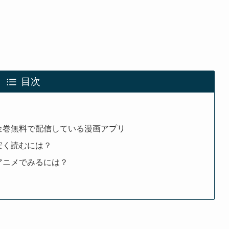
目次
éalta-」を全巻無料で配信している漫画アプリ
ta-」を安く読むには？
lta-」をアニメでみるには？