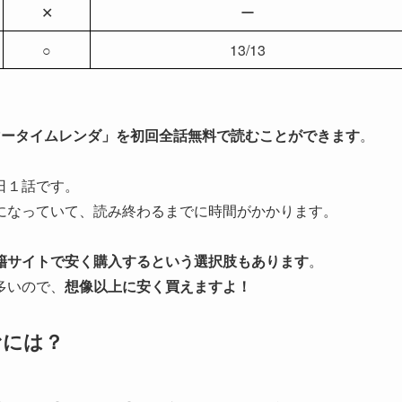
✕
ー
○
13/13
マータイムレンダ」を初回全話無料で読むことができます
。
日１話です。
になっていて、読み終わるまでに時間がかかります。
籍サイトで安く購入するという選択肢もあります
。
多いので、
想像以上に安く買えますよ！
むには？