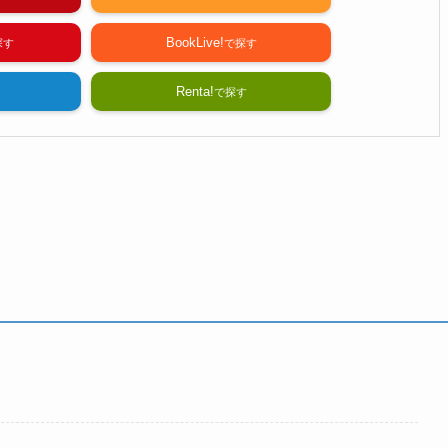
BookLive!
Renta!