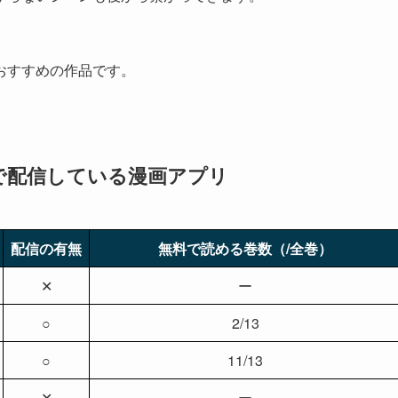
。
おすすめの作品です。
で配信している漫画アプリ
配信の有無
無料で読める巻数（/全巻）
✕
ー
○
2/13
○
11/13
✕
ー