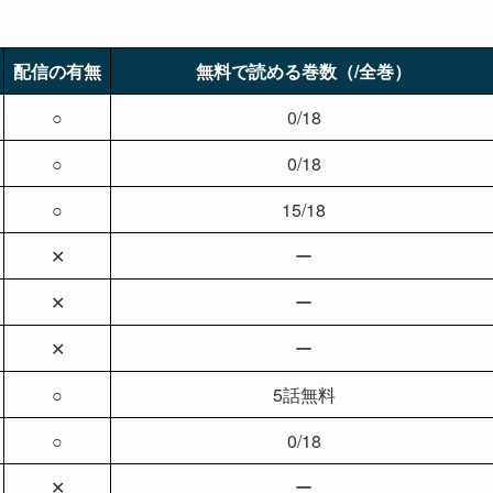
配信の有無
無料で読める巻数（/全巻）
○
0/18
○
0/18
○
15/18
✕
ー
✕
ー
✕
ー
○
5話無料
○
0/18
✕
ー