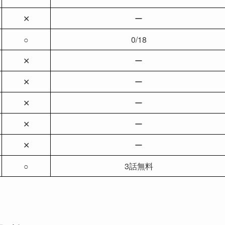
✕
ー
○
0/18
✕
ー
✕
ー
✕
ー
✕
ー
✕
ー
○
3話無料
。