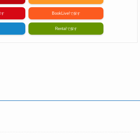
BookLive!
Renta!