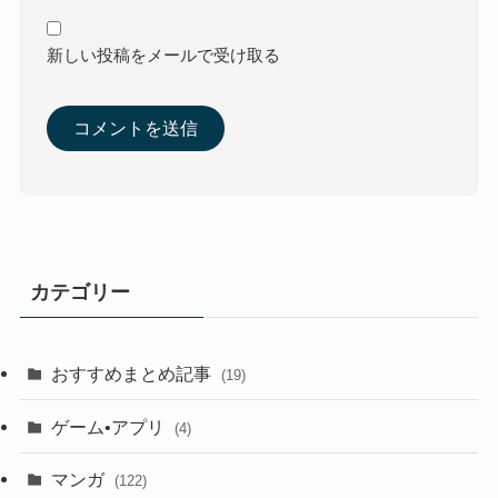
新しい投稿をメールで受け取る
カテゴリー
おすすめまとめ記事
(19)
ゲーム•アプリ
(4)
マンガ
(122)