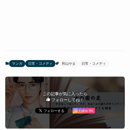
マンガ
日常・コメディ
和山やま
日常・コメディ
この記事が気に入ったら
フォローしてね！
Follow Me