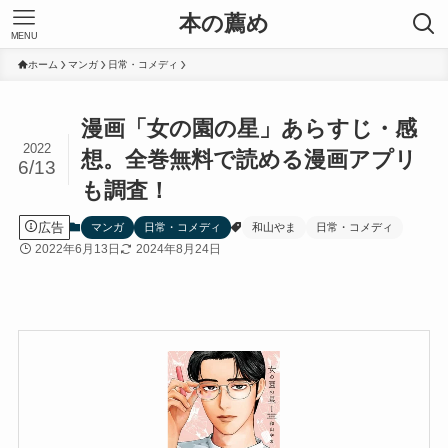
本の薦め
MENU
ホーム
マンガ
日常・コメディ
漫画「女の園の星」あらすじ・感
2022
想。全巻無料で読める漫画アプリ
6/13
も調査！
広告
マンガ
日常・コメディ
和山やま
日常・コメディ
2022年6月13日
2024年8月24日