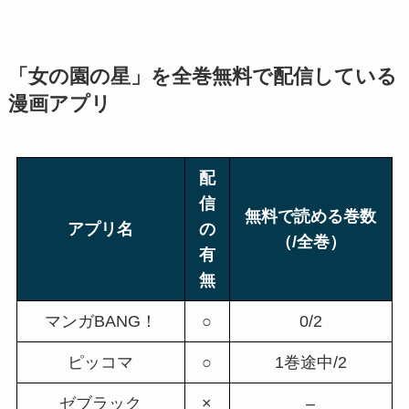
「女の園の星」を全巻無料で配信している
漫画アプリ
配
信
無料で読める巻数
アプリ名
の
（/全巻）
有
無
マンガBANG！
○
0/2
ピッコマ
○
1巻途中/2
ゼブラック
×
–