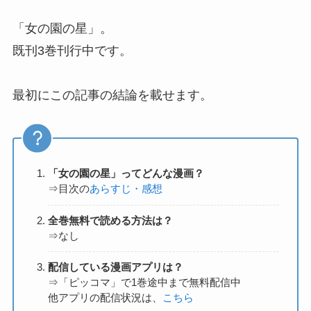
「女の園の星」。
既刊3巻刊行中です。
最初にこの記事の結論を載せます。
「女の園の星」ってどんな漫画？
⇒目次の
あらすじ・感想
全巻無料で読める方法は？
⇒なし
配信している漫画アプリは？
⇒「ピッコマ」で1巻途中まで無料配信中
他アプリの配信状況は、
こちら