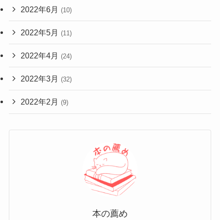
2022年6月
(10)
2022年5月
(11)
2022年4月
(24)
2022年3月
(32)
2022年2月
(9)
本の薦め