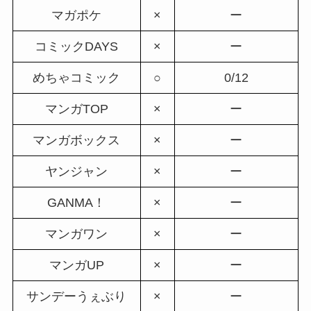
マガポケ
×
ー
コミックDAYS
×
ー
めちゃコミック
○
0/12
マンガTOP
×
ー
マンガボックス
×
ー
ヤンジャン
×
ー
GANMA！
×
ー
マンガワン
×
ー
マンガUP
×
ー
サンデーうぇぶり
×
ー