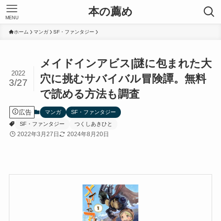
本の薦め
MENU
ホーム
マンガ
SF・ファンタジー
メイドインアビス|謎に包まれた大
2022
穴に挑むサバイバル冒険譚。無料
3/27
で読める方法も調査
広告
マンガ
SF・ファンタジー
SF・ファンタジー
つくしあきひと
2022年3月27日
2024年8月20日