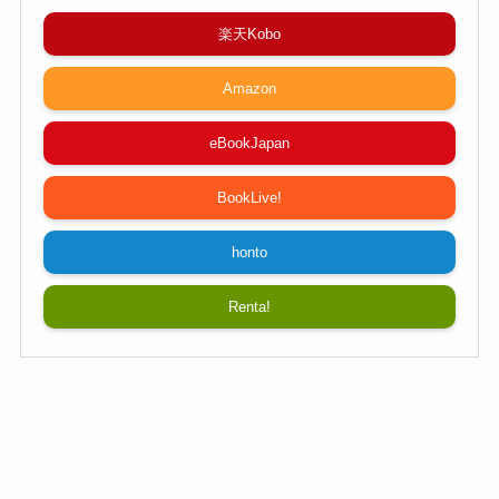
楽天Kobo
Amazon
eBookJapan
BookLive!
honto
Renta!