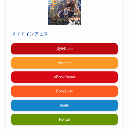
メイドインアビス
楽天Kobo
Amazon
eBookJapan
BookLive!
honto
Renta!