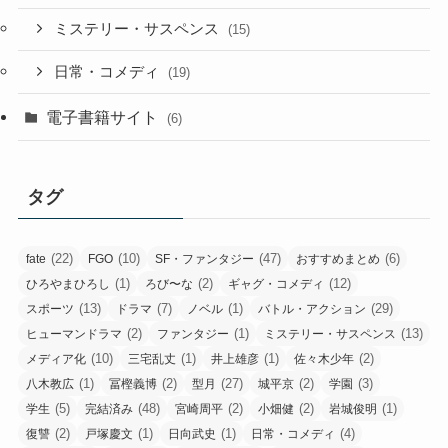
ミステリー・サスペンス
(15)
日常・コメディ
(19)
電子書籍サイト
(6)
タグ
(22)
(10)
(47)
(6)
fate
FGO
SF・ファンタジー
おすすめまとめ
(1)
(2)
(12)
ひろやまひろし
ろび〜な
ギャグ・コメディ
(13)
(7)
(1)
(29)
スポーツ
ドラマ
ノベル
バトル・アクション
(2)
(1)
(13)
ヒューマンドラマ
ファンタジー
ミステリー・サスペンス
(10)
(1)
(1)
(2)
メディア化
三宅乱丈
井上雄彦
佐々木少年
(1)
(2)
(27)
(2)
(3)
八木教広
冨樫義博
型月
城平京
学園
(5)
(48)
(2)
(2)
(1)
学生
完結済み
宮崎周平
小畑健
岩城俊明
(2)
(1)
(1)
(4)
復讐
戸塚慶文
日向武史
日常・コメディ