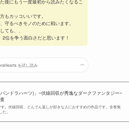
た後にもう一度最初から読みたくなるこ
方もカッコいいです。
、守るべきモノのために戦います。
しても、、
、2位を争う面白さだと思います！
oraHearts を試し読み
arts(パンドラハーツ)」~伏線回収が秀逸なダークファンタジー~
調査
』の紹介です。伏線回収、どんでん返しが好きな人におすすめの作品です。全巻無
した。