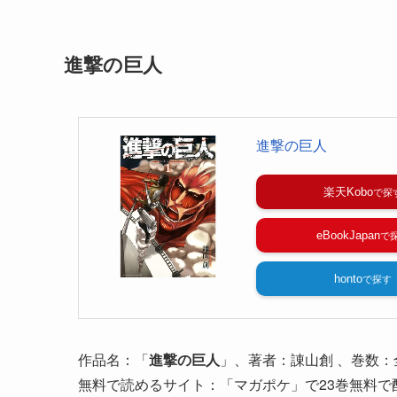
進撃の巨人
進撃の巨人
楽天Kobo
eBookJapan
honto
作品名：「
進撃の巨人
」、著者：諌山創 、巻数：
無料で読めるサイト：「マガポケ」で23巻無料で