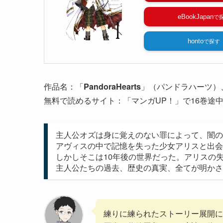
eBookJapan
honto
作品名：「
PandoraHearts
」（パンドラハーツ）、
無料で読めるサイト：「マンガUP！」で16巻途
主人公オズは身に覚えのない罪によって、闇の
アヴィスの中で記憶を失った少女アリスと出会
しかしそこは10年後の世界だった。アリスの
主人公たちの過去、歴史の真実、全てが明かさ
練りに練られたストーリー展開に