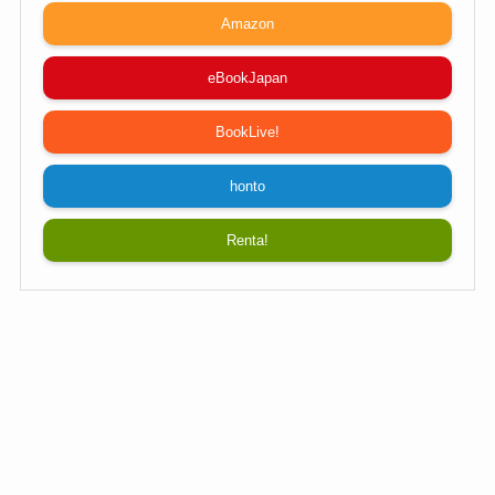
Amazon
eBookJapan
BookLive!
honto
Renta!