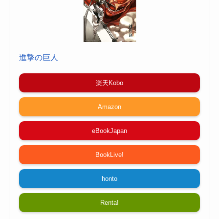
進撃の巨人
楽天Kobo
Amazon
eBookJapan
BookLive!
honto
Renta!