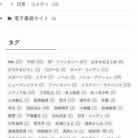
日常・コメディ
(19)
電子書籍サイト
(6)
タグ
(22)
(10)
(47)
(6)
fate
FGO
SF・ファンタジー
おすすめまとめ
(1)
(2)
(12)
ひろやまひろし
ろび〜な
ギャグ・コメディ
(13)
(7)
(1)
(29)
スポーツ
ドラマ
ノベル
バトル・アクション
(2)
(1)
(13)
ヒューマンドラマ
ファンタジー
ミステリー・サスペンス
(10)
(1)
(1)
(2)
メディア化
三宅乱丈
井上雄彦
佐々木少年
(1)
(2)
(27)
(2)
(3)
八木教広
冨樫義博
型月
城平京
学園
(5)
(48)
(2)
(2)
(1)
学生
完結済み
宮崎周平
小畑健
岩城俊明
(2)
(1)
(1)
(4)
復讐
戸塚慶文
日向武史
日常・コメディ
(2)
(2)
(2)
(16)
日常崩壊
望月淳
松浦だるま
漫画まとめ
(4)
(2)
(1)
(2)
漫画賞受賞
特殊能力
真島ヒロ
稲垣理一郎