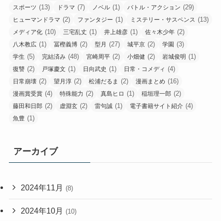
(13)
(7)
(1)
(29)
スポーツ
ドラマ
ノベル
バトル・アクション
(2)
(1)
(13)
ヒューマンドラマ
ファンタジー
ミステリー・サスペンス
(10)
(1)
(1)
(2)
メディア化
三宅乱丈
井上雄彦
佐々木少年
(1)
(2)
(27)
(2)
(3)
八木教広
冨樫義博
型月
城平京
学園
(5)
(48)
(2)
(2)
(1)
学生
完結済み
宮崎周平
小畑健
岩城俊明
(2)
(1)
(1)
(4)
復讐
戸塚慶文
日向武史
日常・コメディ
(2)
(2)
(2)
(16)
日常崩壊
望月淳
松浦だるま
漫画まとめ
(4)
(2)
(1)
(2)
漫画賞受賞
特殊能力
真島ヒロ
稲垣理一郎
(2)
(2)
(1)
(4)
藤田和日郎
虚淵玄
雷句誠
電子書籍サイト紹介
(1)
魚豊
アーカイブ
2024年11月
(8)
2024年10月
(10)