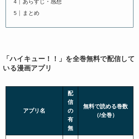
あらすじ・感想
まとめ
「
ハイキュー！！
」を全巻無料で配信して
いる漫画アプリ
配
信
無料で読める巻数
アプリ名
の
（/全巻）
有
無