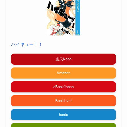
ハイキュー！！
楽天Kobo
Amazon
eBookJapan
BookLive!
honto