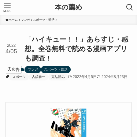
本の薦め
MENU
ホーム
マンガ
スポーツ・部活
「ハイキュー！！」あらすじ・感
2022
想。全巻無料で読める漫画アプリ
4/05
も調査！
広告
マンガ
スポーツ・部活
2022年4月5日
2024年8月23日
スポーツ
古舘春一
完結済み