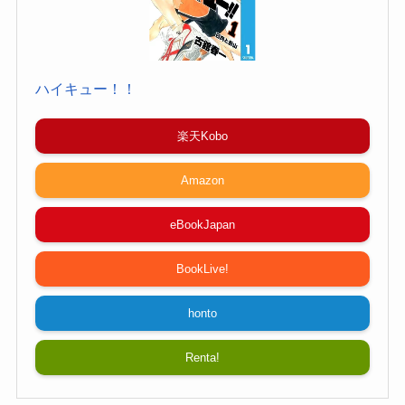
ハイキュー！！
楽天Kobo
Amazon
eBookJapan
BookLive!
honto
Renta!