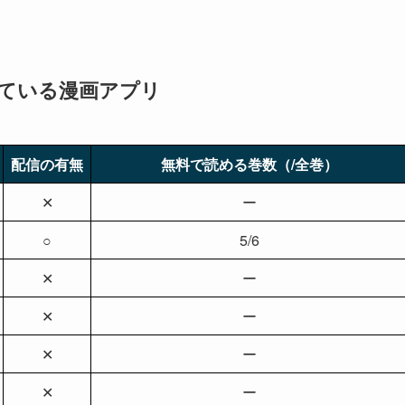
信している漫画アプリ
配信の有無
無料で読める巻数（/全巻）
✕
ー
○
5/6
✕
ー
✕
ー
✕
ー
✕
ー