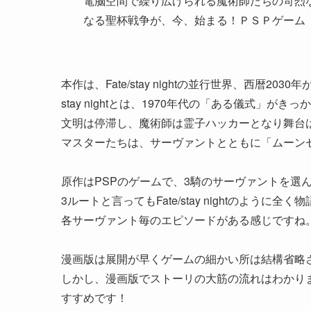
電脳空間で繰り広げられる魔術師たちの苛烈
なる聖杯戦争が、今、始まる！ＰＳＰゲーム
本作は、Fate/stay nightの並行世界、西暦203
stay nightとは、1970年代の「ある儀式」
文明は停滞し、魔術師は霊子ハッカーとなり舞台
マスターたちは、サーヴァントとともに「ムーン
原作はPSPのゲームで、3騎のサーヴァントを選
3ルートと言ってもFate/stay nightのよ
各サーヴァント毎のエピソードがある感じですね
漫画版は展開が早くゲームの細かい所は結構省略
しかし、漫画版でストーリの大筋の流れはわかり
すすめです！