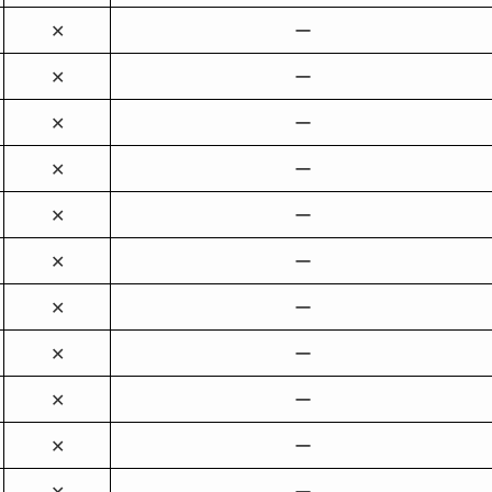
✕
ー
✕
ー
✕
ー
✕
ー
✕
ー
✕
ー
✕
ー
✕
ー
✕
ー
✕
ー
✕
ー