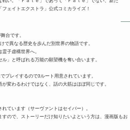
な戦い。「Ｆａｔｅ」であって「Ｆａｔｅ」でない、新た
「フェイトエクストラ」公式コミカライズ！
0年が舞台です。
がきっかけで異なる歴史を歩んだ別世界の物語です。
は霊子虚構世界へ。
セル」と呼ばれる万能の願望機を奪い合います。
んでプレイするので3ルート用意されています。
うに全く物語が変わるわけではなく、話の大筋はほぼ同じです。
。
されています（サーヴァントはセイバー）。
ますので、ストーリーだけ知りたいよという方は、漫画版もお