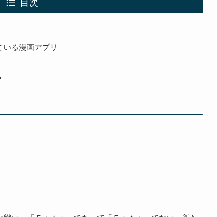
目次
している漫画アプリ
？