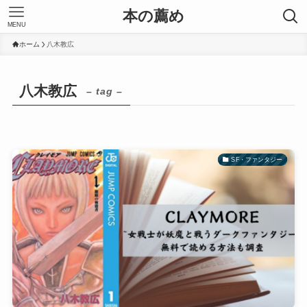
本の薦め
MENU
ホーム
八木教広
八木教広
– tag –
SF・ファンタジー