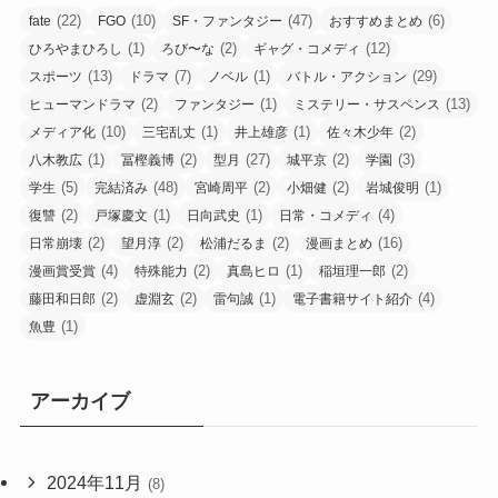
(22)
(10)
(47)
(6)
fate
FGO
SF・ファンタジー
おすすめまとめ
(1)
(2)
(12)
ひろやまひろし
ろび〜な
ギャグ・コメディ
(13)
(7)
(1)
(29)
スポーツ
ドラマ
ノベル
バトル・アクション
(2)
(1)
(13)
ヒューマンドラマ
ファンタジー
ミステリー・サスペンス
(10)
(1)
(1)
(2)
メディア化
三宅乱丈
井上雄彦
佐々木少年
(1)
(2)
(27)
(2)
(3)
八木教広
冨樫義博
型月
城平京
学園
(5)
(48)
(2)
(2)
(1)
学生
完結済み
宮崎周平
小畑健
岩城俊明
(2)
(1)
(1)
(4)
復讐
戸塚慶文
日向武史
日常・コメディ
(2)
(2)
(2)
(16)
日常崩壊
望月淳
松浦だるま
漫画まとめ
(4)
(2)
(1)
(2)
漫画賞受賞
特殊能力
真島ヒロ
稲垣理一郎
(2)
(2)
(1)
(4)
藤田和日郎
虚淵玄
雷句誠
電子書籍サイト紹介
(1)
魚豊
アーカイブ
2024年11月
(8)